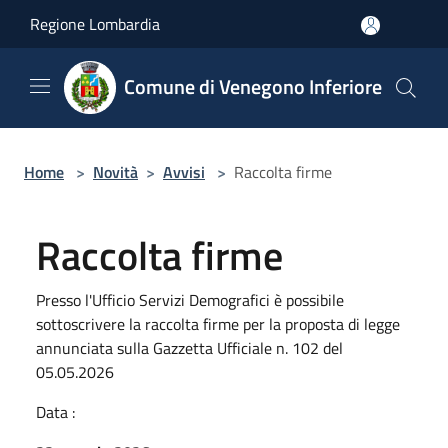
Salta al contenuto principale
Regione Lombardia
Comune di Venegono Inferiore
Home
>
Novità
>
Avvisi
>
Raccolta firme
Raccolta firme
Presso l'Ufficio Servizi Demografici è possibile
sottoscrivere la raccolta firme per la proposta di legge
annunciata sulla Gazzetta Ufficiale n. 102 del
05.05.2026
Data :