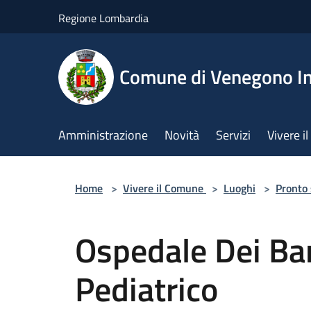
Salta al contenuto principale
Regione Lombardia
Comune di Venegono In
Amministrazione
Novità
Servizi
Vivere 
Home
>
Vivere il Comune
>
Luoghi
>
Pronto
Ospedale Dei Ba
Pediatrico