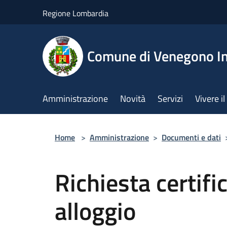
Salta al contenuto principale
Regione Lombardia
Comune di Venegono In
Amministrazione
Novità
Servizi
Vivere 
Home
>
Amministrazione
>
Documenti e dati
Richiesta certifi
alloggio