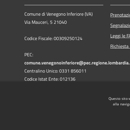
Comune di Venegono Inferiore (VA)
Prenotaz
Via Mauceri, 5 21040
Segnalazi
Leggi le 
Codice Fiscale: 00309250124
Richiesta
PEC:
comune.venegonoinferiore@pec.regione.lombardia.
Centralino Unico: 0331 856011
Codice Istat Ente: 012136
Codice Univoco Uffici: UFK4PK
Codice Ipa Ente: c_l733
Questo sito 
alla navig
RSS
Accessibilità
Privacy
Cookie
Mappa de