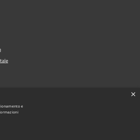
o
rtale
×
nzionamento e
nformazioni
Municipium
Accesso