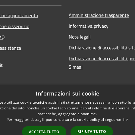
Amministrazione trasparente
ione appuntamento
Informativa privacy
one disservizio
Note legali
FAQ
Dichiarazione di accessibilità sit
 assistenza
Dichiarazione di accessibilità po
it
Simeal
Informazioni sui cookie
web utilizza cookie tecnici e assimilati strettamente necessari al corretto fu
azione del sito, nonché un cookie tecnico analitico al solo fine di elaborare i
statistiche, aggregate e anonime.
Per maggiori dettagli, può consultare la cookie policy al seguente
link
RIFIUTA TUTTO
ACCETTA TUTTO
l sito