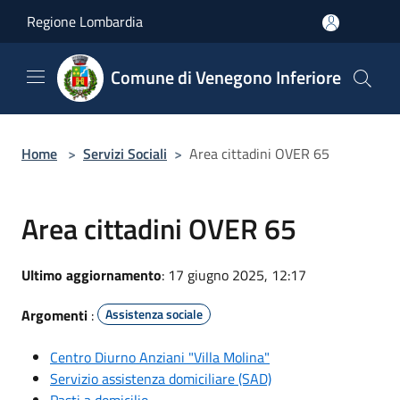
Salta al contenuto principale
Regione Lombardia
Comune di Venegono Inferiore
Home
>
Servizi Sociali
>
Area cittadini OVER 65
Area cittadini OVER 65
Ultimo aggiornamento
: 17 giugno 2025, 12:17
Argomenti
:
Assistenza sociale
Centro Diurno Anziani "Villa Molina"
Servizio assistenza domiciliare (SAD)
Pasti a domicilio