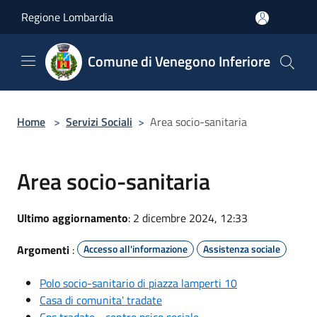
Salta al contenuto principale
Regione Lombardia
Comune di Venegono Inferiore
Home
>
Servizi Sociali
>
Area socio-sanitaria
Area socio-sanitaria
Ultimo aggiornamento
: 2 dicembre 2024, 12:33
Argomenti
:
Accesso all'informazione
Assistenza sociale
Polo socio-sanitario di piazza lamperti 10
Casa di comunita' tradate
Cps tradate - centro psico sociale