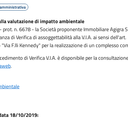
 amministrativa
alla valutazione di impatto ambientale
prot. n. 6678 - la Società proponente Immobiliare Agigra S.r
a di Verifica di assoggettabilità alla V.I.A. ai sensi dell'ar
"Via F.lli Kennedy" per la realizzazione di un complesso com
dimento di Verifica V.I.A. è disponibile per la consultazione s
viaweb
.
mbientale
 data 18/10/2019: