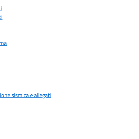
i
ti
erna
ione sismica e allegati