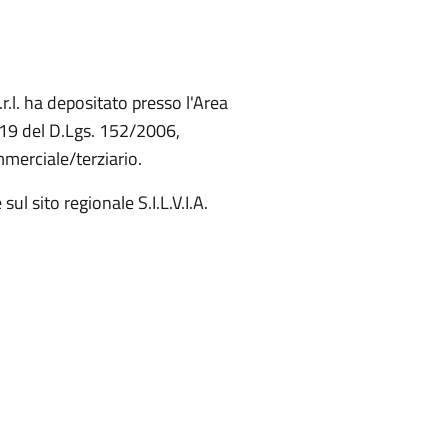
.l. ha depositato presso l'Area
t. 19 del D.Lgs. 152/2006,
merciale/terziario.
ul sito regionale S.I.L.V.I.A.