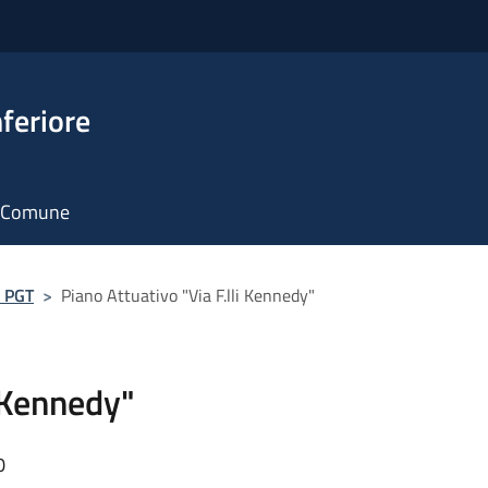
feriore
il Comune
- PGT
>
Piano Attuativo "Via F.lli Kennedy"
i Kennedy"
0