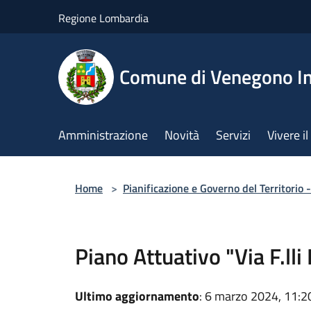
Salta al contenuto principale
Regione Lombardia
Comune di Venegono In
Amministrazione
Novità
Servizi
Vivere 
Home
>
Pianificazione e Governo del Territorio 
Piano Attuativo "Via F.ll
Ultimo aggiornamento
: 6 marzo 2024, 11:2