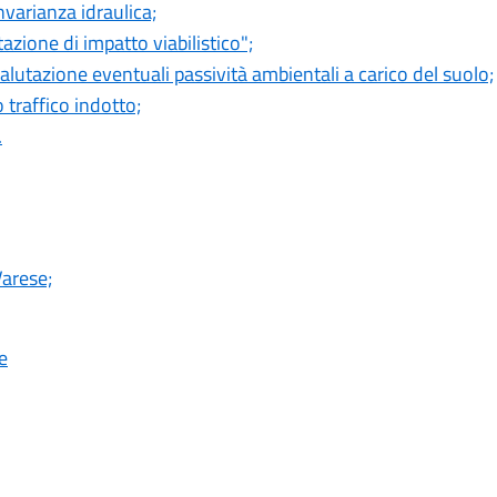
nvarianza idraulica;
azione di impatto viabilistico";
 valutazione eventuali passività ambientali a carico del suolo;
traffico indotto;
.
arese;
e