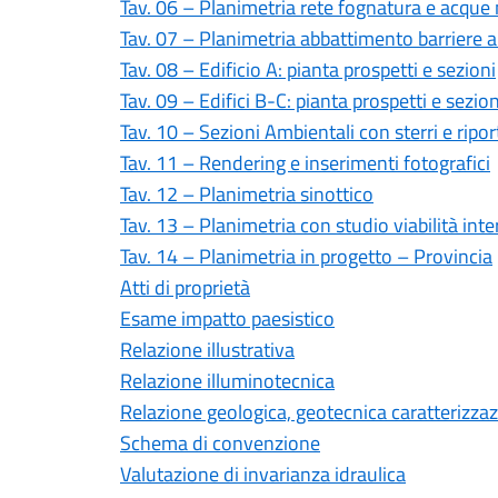
Tav. 06 – Planimetria rete fognatura e acque
Tav. 07 – Planimetria abbattimento barriere a
Tav. 08 – Edificio A: pianta prospetti e sezioni
Tav. 09 – Edifici B-C: pianta prospetti e sezion
Tav. 10 – Sezioni Ambientali con sterri e ripor
Tav. 11 – Rendering e inserimenti fotografici
Tav. 12 – Planimetria sinottico
Tav. 13 – Planimetria con studio viabilità int
Tav. 14 – Planimetria in progetto – Provincia
Atti di proprietà
Esame impatto paesistico
Relazione illustrativa
Relazione illuminotecnica
Relazione geologica, geotecnica caratterizzaz
Schema di convenzione
Valutazione di invarianza idraulica