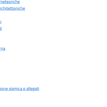
 meteoriche
rchitettoniche
i
ti
erna
ione sismica e allegati