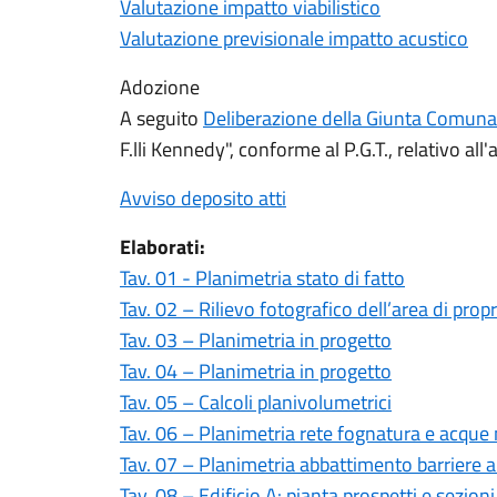
Valutazione impatto viabilistico
Valutazione previsionale impatto acustico
Adozione
A seguito
Deliberazione della Giunta Comuna
F.lli Kennedy", conforme al P.G.T., relativo all'a
Avviso deposito atti
Elaborati:
Tav. 01 - Planimetria stato di fatto
Tav. 02 – Rilievo fotografico dell’area di propr
Tav. 03 – Planimetria in progetto
Tav. 04 – Planimetria in progetto
Tav. 05 – Calcoli planivolumetrici
Tav. 06 – Planimetria rete fognatura e acque
Tav. 07 – Planimetria abbattimento barriere a
Tav. 08 – Edificio A: pianta prospetti e sezioni