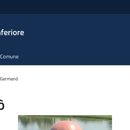
feriore
il Comune
 Germanò
ò