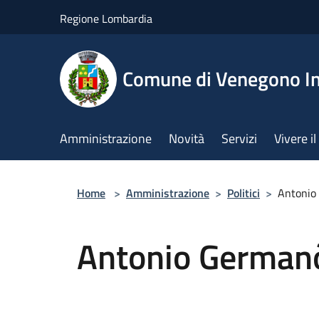
Salta al contenuto principale
Regione Lombardia
Comune di Venegono In
Amministrazione
Novità
Servizi
Vivere 
Home
>
Amministrazione
>
Politici
>
Antonio
Antonio German