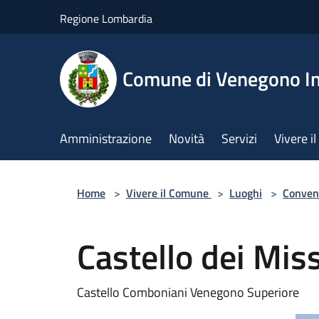
Salta al contenuto principale
Regione Lombardia
Comune di Venegono In
Amministrazione
Novità
Servizi
Vivere 
Home
>
Vivere il Comune
>
Luoghi
>
Conven
Castello dei Mis
Castello Comboniani Venegono Superiore