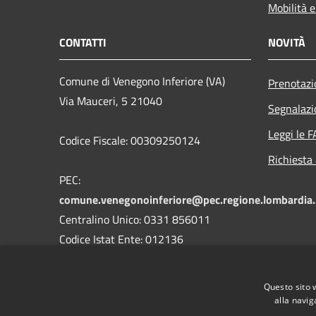
Mobilità e
CONTATTI
NOVITÀ
Comune di Venegono Inferiore (VA)
Prenotaz
Via Mauceri, 5 21040
Segnalazi
Leggi le 
Codice Fiscale: 00309250124
Richiesta
PEC:
comune.venegonoinferiore@pec.regione.lombardia.
Centralino Unico: 0331 856011
Codice Istat Ente: 012136
Codice Univoco Uffici: UFK4PK
Codice Ipa Ente: c_l733
Questo sito 
alla navig