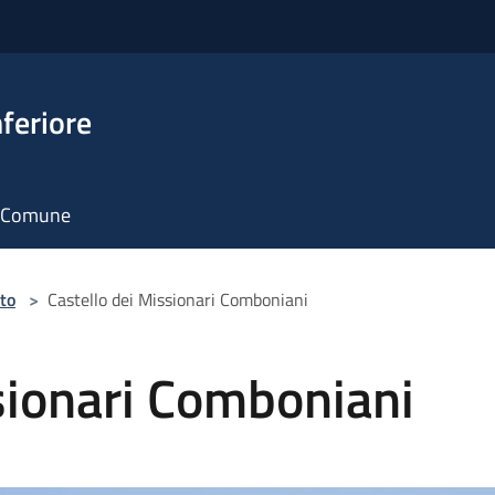
feriore
il Comune
to
>
Castello dei Missionari Comboniani
sionari Comboniani