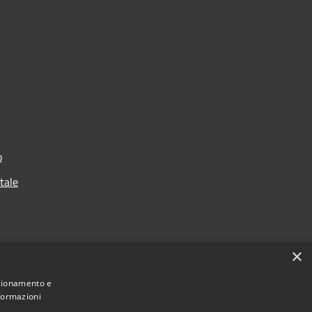
o
rtale
×
nzionamento e
nformazioni